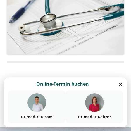
×
Online-Termin buchen
Schreibe einen Kommentar
Du musst
angemeldet
sein, um einen Kommentar
abzugeben.
Dr.med. C.Disam
Dr.med. T.Kehrer
Datenschutz
Stolz präsentiert von WordPress