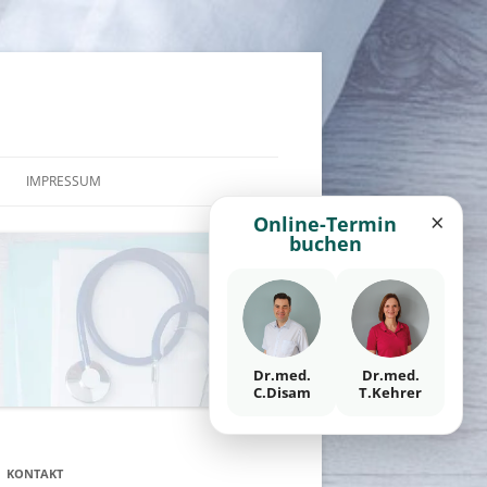
IMPRESSUM
×
Online-Termin
HAFTUNGSAUSSCHLUSS
buchen
DATENSCHUTZ
Dr.med.
Dr.med.
C.Disam
T.Kehrer
KONTAKT