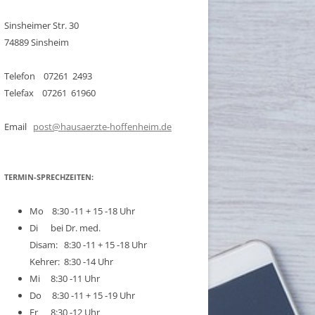
Sinsheimer Str. 30
74889 Sinsheim
Telefon 07261 2493
Telefax 07261 61960
Email
post@hausaerzte-hoffenheim.de
TERMIN-SPRECHZEITEN:
Mo 8:30 -11 + 15 -18 Uhr
Di bei Dr. med.
Disam: 8:30 -11 + 15 -18 Uhr
Kehrer: 8:30 -14 Uhr
Mi 8:30 -11 Uhr
Do 8:30 -11 + 15 -19 Uhr
Fr 8:30 -12 Uhr