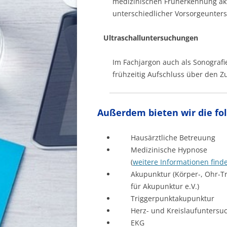
medizinischen Früherkennung aktu
unterschiedlicher Vorsorgeunte
Ultraschalluntersuchungen
Im Fachjargon auch als Sonograf
frühzeitig Aufschluss über den 
Außerdem bieten wir die fo
Hausärztliche Betreuung
Medizinische Hypnose
(
weitere Informationen find
Akupunktur (Körper-, Ohr-T
für Akupunktur e.V.)
Triggerpunktakupunktur
Herz- und Kreislaufunters
EKG