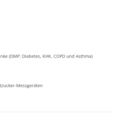
anke (DMP: Diabetes, KHK, COPD und Asthma)
g
utzucker-Messgeräten