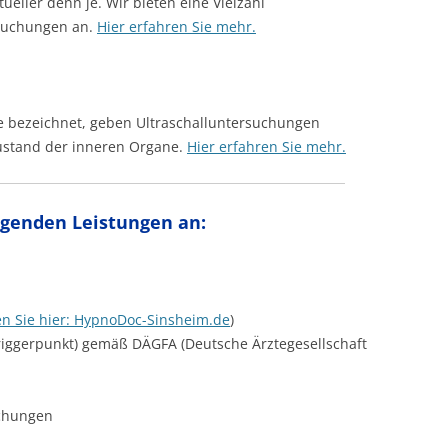
eller denn je. Wir bieten eine Vielzahl
rsuchungen an.
Hier erfahren Sie mehr.
ie bezeichnet, geben Ultraschalluntersuchungen
Zustand der inneren Organe.
Hier erfahren Sie mehr.
lgenden Leistungen an:
en Sie hier: HypnoDoc-Sinsheim.de
)
riggerpunkt) gemäß DÄGFA (Deutsche Ärztegesellschaft
uchungen