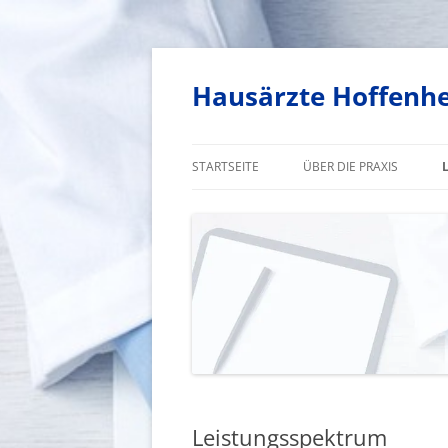
Zum
Inhalt
springen
Hausärzte Hoffenh
STARTSEITE
ÜBER DIE PRAXIS
UNSER TEAM
SPRECHZEITEN
NOTDIENSTPLAN
Leistungsspektrum