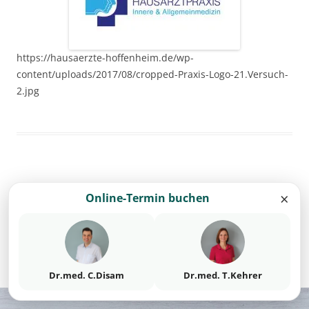
https://hausaerzte-hoffenheim.de/wp-
content/uploads/2017/08/cropped-Praxis-Logo-21.Versuch-
2.jpg
Schreibe einen Kommentar
×
Online-Termin buchen
Du musst
angemeldet
sein, um einen Kommentar
abzugeben.
Datenschutz
Stolz präsentiert von WordPress
Dr.med. C.Disam
Dr.med. T.Kehrer