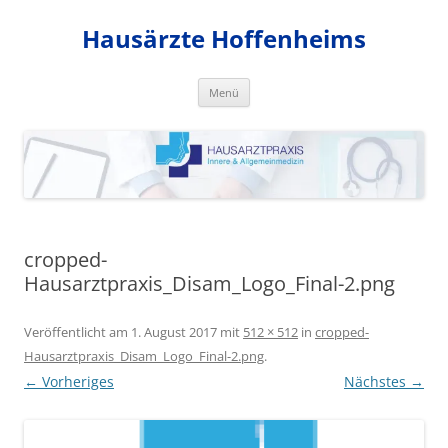
Zum
Inhalt
Hausärzte Hoffenheims
springen
Menü
cropped-
Hausarztpraxis_Disam_Logo_Final-2.png
Veröffentlicht am
1. August 2017
mit
512 × 512
in
cropped-
Hausarztpraxis_Disam_Logo_Final-2.png
.
← Vorheriges
Nächstes →